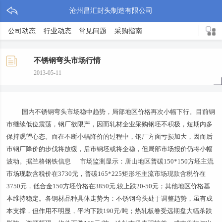
沧州昌汇封头制造有限公司
公司动态
行业动态
常见问题
采购指南
不锈钢弯头市场行情
2013-05-11
国内不锈钢弯头市场稳中趋势，局部地区价格再次小幅下行。目前钢
市继续低位震荡，钢厂欲限产，因而轧材企业采购钢坯不积极，短期内多
保持观望心态。而在不断小幅降价的过程中，钢厂方面亏损加大，因而后
市钢厂降价的步伐将放缓，后市钢坯或将企稳，但局部市场报价仍将小幅
波动。据兰格钢铁信息 市场监测显示：唐山地区普碳150*150方坯主流
市场现款含税价在3730元，普碳165*225矩形坯主流市场现款含税价在
3750元，低合金150方坯价格在3850元,较上跌20-50元；其他地区价格基
本维持稳定。各钢材品种具体走势为：不锈钢弯头处于调整趋势，虽有成
本支撑，但作用不明显，平均下跌190元/吨；热轧板卷受远期盘大幅杀跌