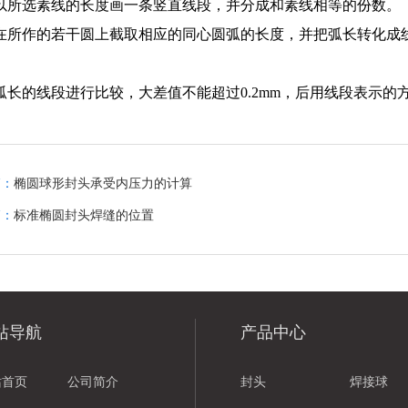
：以所选素线的长度画一条竖直线段，并分成和素线相等的份数。
：在所作的若干圆上截取相应的同心圆弧的长度，并把弧长转化
：弧长的线段进行比较，
大差值不能超过0.2mm，
后用线段表示的
篇：
椭圆球形封头承受内压力的计算
篇：
标准椭圆封头焊缝的位置
站导航
产品中心
站首页
公司简介
封头
焊接球