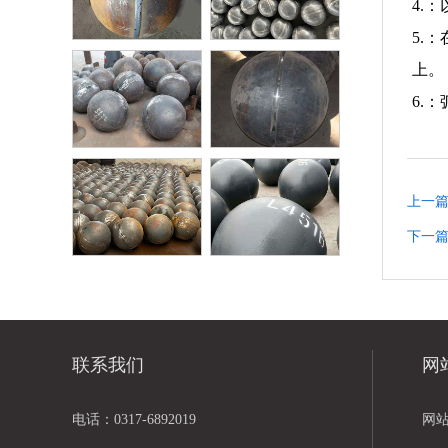
4.
5.
上。
接球10
焊接球9
6.
接球8
焊接球7
上一
下一
联系我们
网
电话：0317-6892019
网