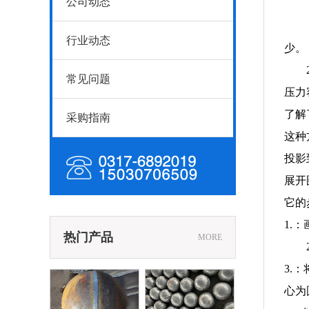
公司动态
行业动态
少。
常见问题
压力
了解
采购指南
这种
投影
展开
它的
1.
热门产品
MORE
3.
心为
接球12
焊接球11