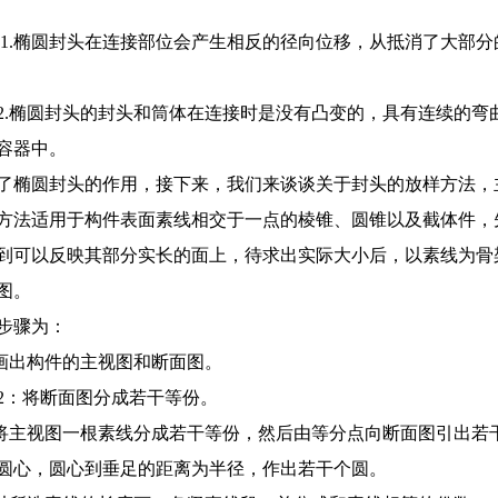
1.椭圆封头在连接部位会产生相反的径向位移，从抵消了大部
2.椭圆封头的封头和筒体在连接时是没有凸变的，具有连续的
容器中。
了椭圆封头的作用，接下来，我们来谈谈关于封头的放样方法，
方法适用于构件表面素线相交于一点的棱锥、圆锥以及截体件，
到可以反映其部分实长的面上，待求出实际大小后，以素线为骨
图。
步骤为：
：画出构件的主视图和断面图。
2：将断面图分成若干等份。
：将主视图一根素线分成若干等份，然后由等分点向断面图引出
圆心，圆心到垂足的距离为半径，作出若干个圆。